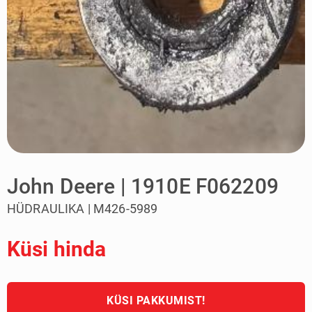
John Deere | 1910E F062209
HÜDRAULIKA | M426-5989
Küsi hinda
KÜSI PAKKUMIST!