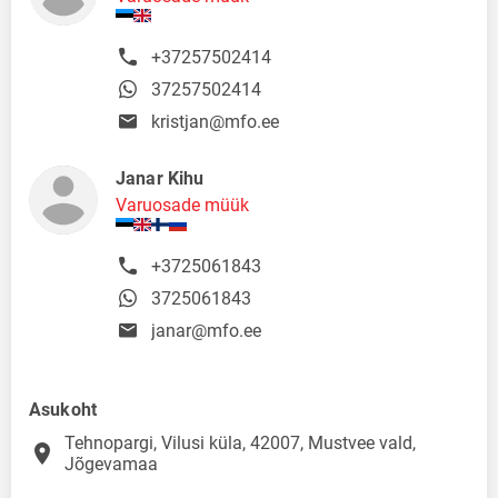
+37257502414
37257502414
kristjan@mfo.ee
Janar Kihu
Varuosade müük
+3725061843
3725061843
janar@mfo.ee
Asukoht
Tehnopargi, Vilusi küla, 42007, Mustvee vald,
place
Jõgevamaa