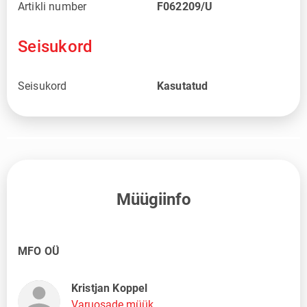
Artikli number
F062209/U
Seisukord
Seisukord
Kasutatud
Müügiinfo
MFO OÜ
Kristjan Koppel
Varuosade müük