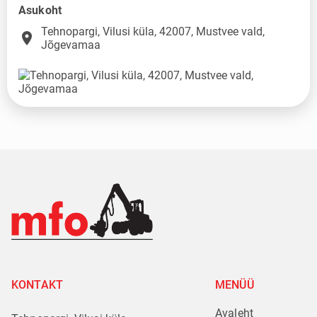
Asukoht
Tehnopargi, Vilusi küla, 42007, Mustvee vald,
place
Jõgevamaa
KONTAKT
MENÜÜ
Avaleht