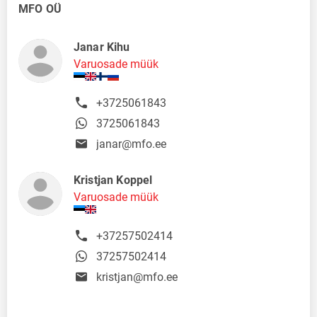
MFO OÜ
Janar Kihu
Varuosade müük
+3725061843
3725061843
janar@mfo.ee
Kristjan Koppel
Varuosade müük
+37257502414
37257502414
kristjan@mfo.ee