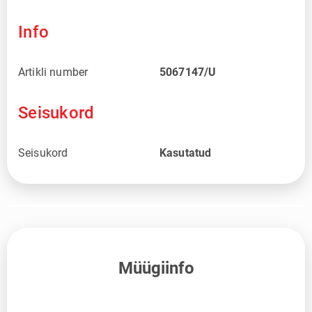
Info
Artikli number
5067147/U
Seisukord
Seisukord
Kasutatud
Müügiinfo