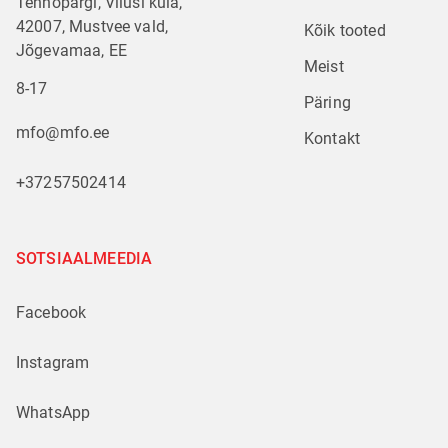
Tehnopargi, Vilusi küla,
42007, Mustvee vald,
Kõik tooted
Jõgevamaa, EE
Meist
8-17
Päring
mfo@mfo.ee
Kontakt
+37257502414
SOTSIAALMEEDIA
Facebook
Instagram
WhatsApp