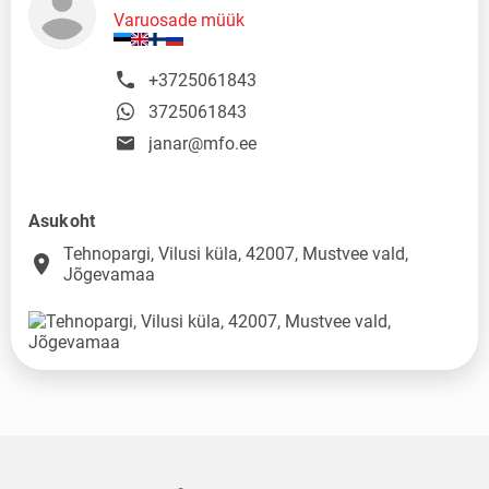
Varuosade müük
+3725061843
3725061843
janar@mfo.ee
Asukoht
Tehnopargi, Vilusi küla, 42007, Mustvee vald,
place
Jõgevamaa