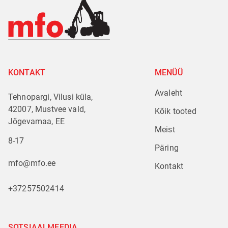
KONTAKT
MENÜÜ
Avaleht
Tehnopargi, Vilusi küla,
42007, Mustvee vald,
Kõik tooted
Jõgevamaa, EE
Meist
8-17
Päring
mfo@mfo.ee
Kontakt
+37257502414
SOTSIAALMEEDIA