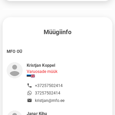
Müügiinfo
MFO OÜ
Kristjan Koppel
Varuosade müük
+37257502414
37257502414
kristjan@mfo.ee
Janar Kihu