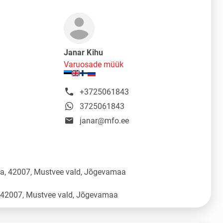
Janar Kihu
Varuosade müük
+3725061843
3725061843
janar@mfo.ee
üla, 42007, Mustvee vald, Jõgevamaa