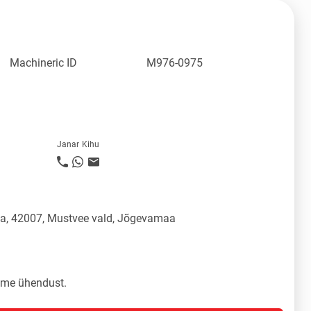
Machineric ID
M976-0975
Janar Kihu
üla, 42007, Mustvee vald, Jõgevamaa
tame ühendust.