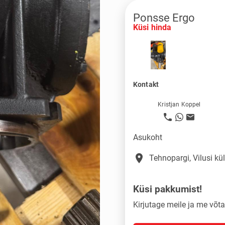
Ponsse Ergo
Küsi hinda
Kontakt
Kristjan Koppel
Asukoht
place
Tehnopargi, Vilusi k
Küsi pakkumist!
Kirjutage meile ja me võ