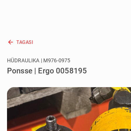
arrow_back
TAGASI
HÜDRAULIKA | M976-0975
Ponsse | Ergo 0058195