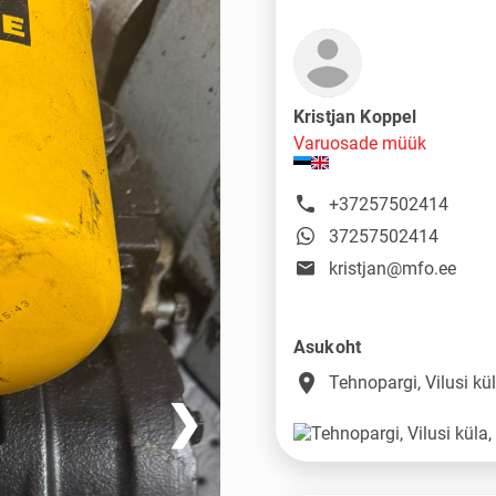
Kristjan Koppel
Varuosade müük
+37257502414
37257502414
kristjan@mfo.ee
Asukoht
place
Tehnopargi, Vilusi k
❯