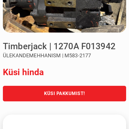
Timberjack | 1270A F013942
ÜLEKANDEMEHHANISM | M583-2177
Küsi hinda
KÜSI PAKKUMIST!