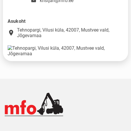
kristjan@mfo.ee
Asukoht
Tehnopargi, Vilusi küla, 42007, Mustvee vald,
place
Jõgevamaa