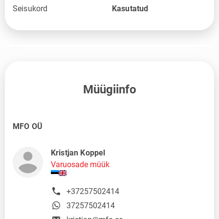
Seisukord
Kasutatud
Müügiinfo
MFO OÜ
Kristjan Koppel
Varuosade müük
+37257502414
37257502414