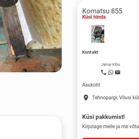
Komatsu 855
Küsi hinda
Kontakt
Janar Kihu
Asukoht
place
Tehnopargi, Vilusi k
Küsi pakkumist!
Kirjutage meile ja me võ