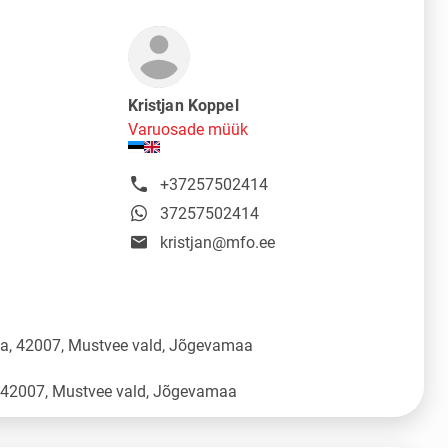
Kristjan Koppel
Varuosade müük
+37257502414
37257502414
kristjan@mfo.ee
üla, 42007, Mustvee vald, Jõgevamaa