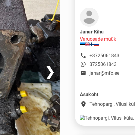
Janar Kihu
Varuosade müük
+3725061843
3725061843
❯
janar@mfo.ee
Asukoht
place
Tehnopargi, Vilusi k