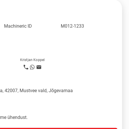
Machineric ID
M012-1233
Kristjan Koppel
üla, 42007, Mustvee vald, Jõgevamaa
tame ühendust.