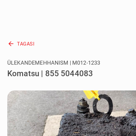
arrow_back
TAGASI
ÜLEKANDEMEHHANISM | M012-1233
Komatsu | 855 5044083