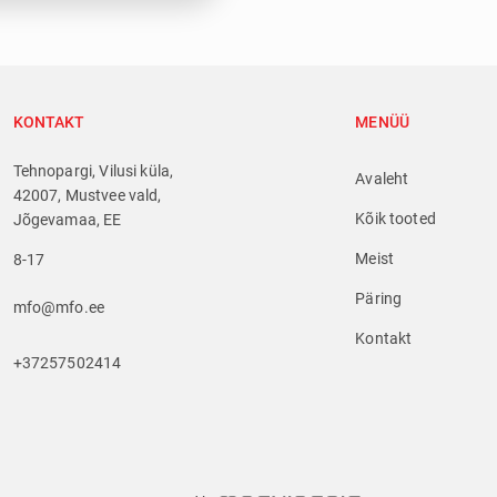
KONTAKT
MENÜÜ
Tehnopargi, Vilusi küla,
Avaleht
42007, Mustvee vald,
Kõik tooted
Jõgevamaa, EE
Meist
8-17
Päring
mfo@mfo.ee
Kontakt
+37257502414