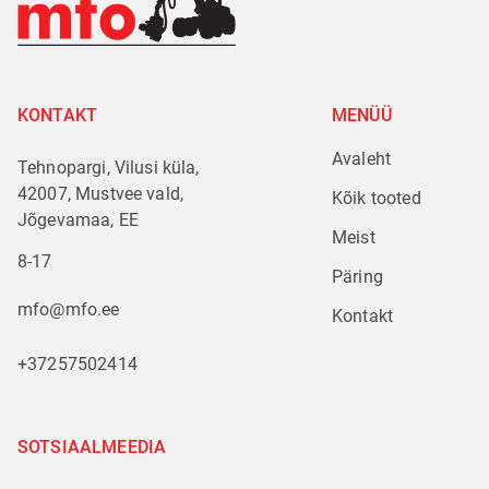
KONTAKT
MENÜÜ
Avaleht
Tehnopargi, Vilusi küla,
42007, Mustvee vald,
Kõik tooted
Jõgevamaa, EE
Meist
8-17
Päring
mfo@mfo.ee
Kontakt
+37257502414
SOTSIAALMEEDIA