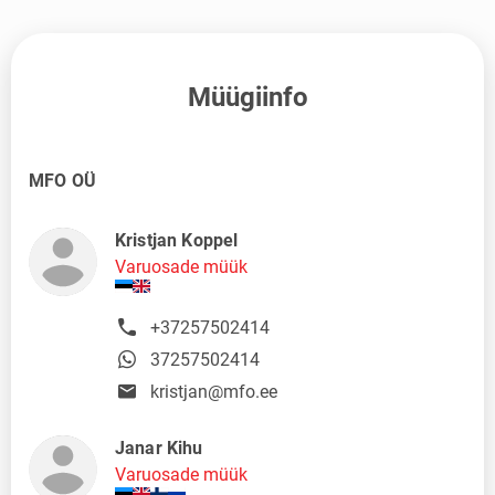
Müügiinfo
MFO OÜ
Kristjan Koppel
Varuosade müük
+37257502414
37257502414
kristjan@mfo.ee
Janar Kihu
Varuosade müük