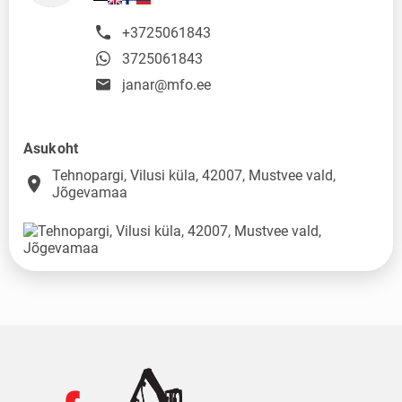
+3725061843
3725061843
janar@mfo.ee
Asukoht
Tehnopargi, Vilusi küla, 42007, Mustvee vald,
place
Jõgevamaa