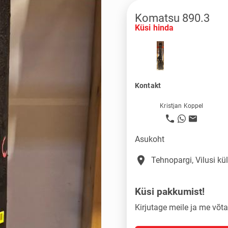
Komatsu 890.3
Küsi hinda
Kontakt
Kristjan Koppel
Asukoht
place
Tehnopargi, Vilusi k
Küsi pakkumist!
Kirjutage meile ja me võ