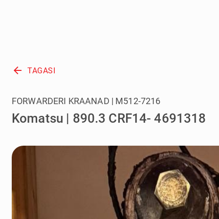
arrow_back
TAGASI
FORWARDERI KRAANAD | M512-7216
Komatsu | 890.3 CRF14- 4691318