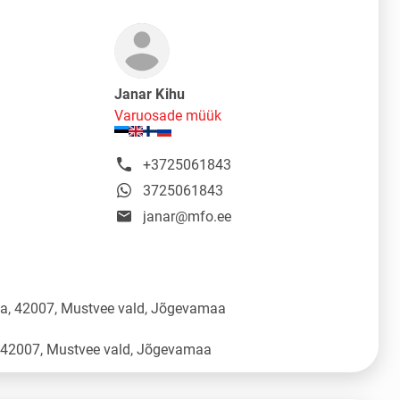
Janar Kihu
Varuosade müük
+3725061843
3725061843
janar@mfo.ee
üla, 42007, Mustvee vald, Jõgevamaa