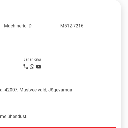
Machineric ID
M512-7216
Janar Kihu
üla, 42007, Mustvee vald, Jõgevamaa
tame ühendust.