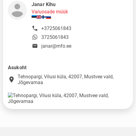
Janar Kihu
Varuosade müük
+3725061843
3725061843
janar@mfo.ee
Asukoht
Tehnopargi, Vilusi küla, 42007, Mustvee vald,
place
Jõgevamaa