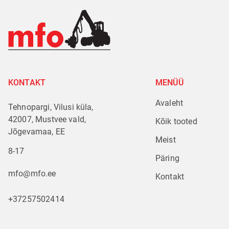
KONTAKT
MENÜÜ
Avaleht
Tehnopargi, Vilusi küla,
42007, Mustvee vald,
Kõik tooted
Jõgevamaa, EE
Meist
8-17
Päring
mfo@mfo.ee
Kontakt
+37257502414