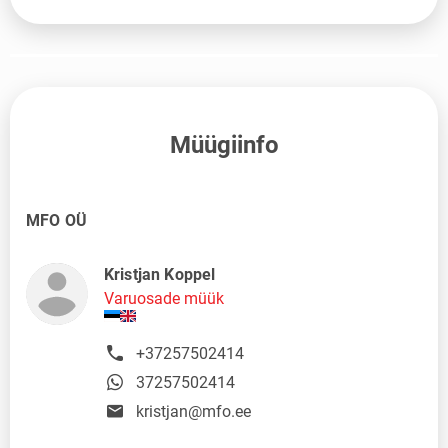
Müügiinfo
MFO OÜ
Kristjan Koppel
Varuosade müük
+37257502414
37257502414
kristjan@mfo.ee