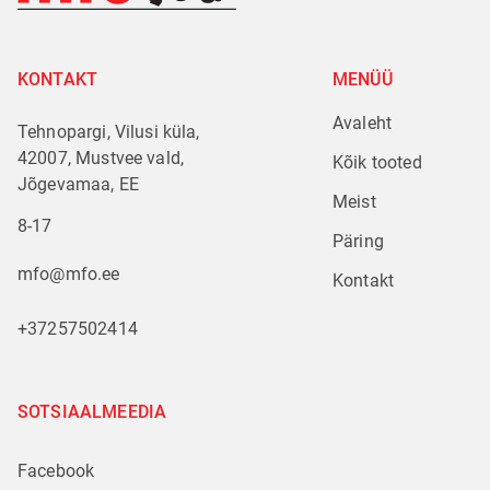
KONTAKT
MENÜÜ
Avaleht
Tehnopargi, Vilusi küla,
42007, Mustvee vald,
Kõik tooted
Jõgevamaa, EE
Meist
8-17
Päring
mfo@mfo.ee
Kontakt
+37257502414
SOTSIAALMEEDIA
Facebook