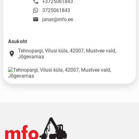
+3725061843
3725061843
janar@mfo.ee
Asukoht
Tehnopargi, Vilusi küla, 42007, Mustvee vald,
place
Jõgevamaa