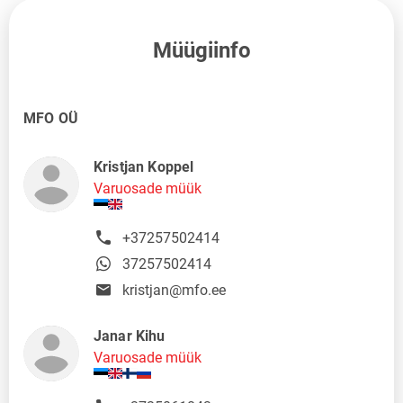
Müügiinfo
MFO OÜ
Kristjan Koppel
Varuosade müük
+37257502414
37257502414
kristjan@mfo.ee
Janar Kihu
Varuosade müük