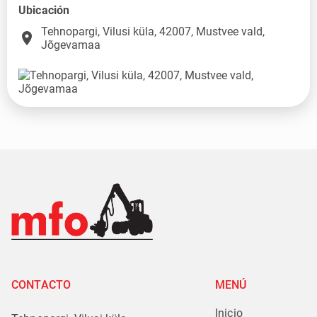
Ubicación
Tehnopargi, Vilusi küla, 42007, Mustvee vald,
place
Jõgevamaa
CONTACTO
MENÚ
Inicio