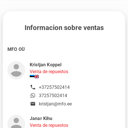
Informacion sobre ventas
MFO OÜ
Kristjan Koppel
Venta de repuestos
+37257502414
37257502414
kristjan@mfo.ee
Janar Kihu
Venta de repuestos