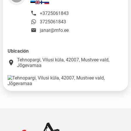
+3725061843
3725061843
janar@mfo.ee
Ubicación
Tehnopargi, Vilusi küla, 42007, Mustvee vald,
place
Jõgevamaa