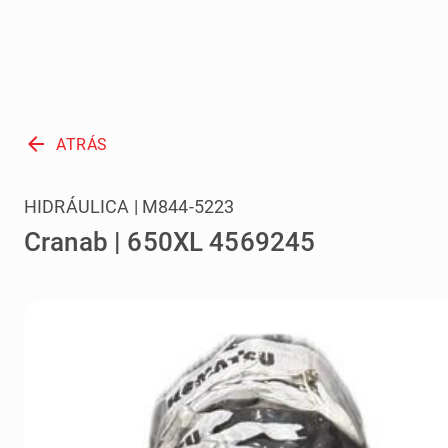
arrow_back
ATRÁS
HIDRÁULICA | M844-5223
Cranab | 650XL 4569245