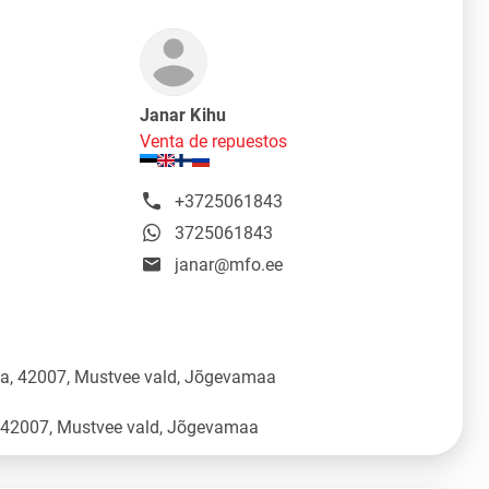
Janar Kihu
Venta de repuestos
+3725061843
3725061843
janar@mfo.ee
üla, 42007, Mustvee vald, Jõgevamaa