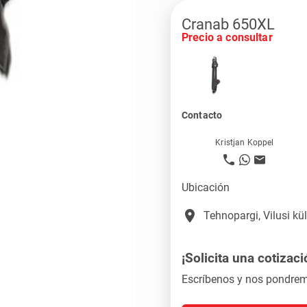
Cranab 650XL
Precio a consultar
Contacto
Kristjan Koppel
Ubicación
place
Tehnopargi, Vilusi k
¡Solicita una cotizaci
Escríbenos y nos pondrem
❯