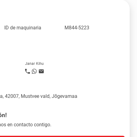
ID de maquinaria
M844-5223
Janar Kihu
üla, 42007, Mustvee vald, Jõgevamaa
ón!
os en contacto contigo.