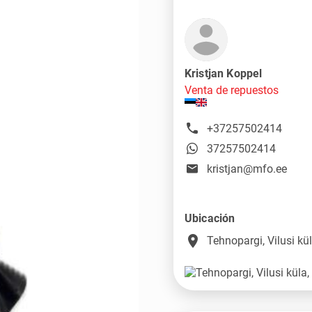
Kristjan Koppel
Venta de repuestos
+37257502414
37257502414
kristjan@mfo.ee
Ubicación
place
Tehnopargi, Vilusi k