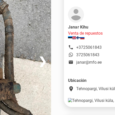
Janar Kihu
Venta de repuestos
+3725061843
3725061843
❯
janar@mfo.ee
Ubicación
place
Tehnopargi, Vilusi k