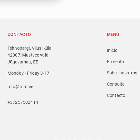
CONTACTO
MENÚ
Tehnopargi, Vilusi küla,
Inicio
42007, Mustvee vald,
En venta
Jõgevamaa, EE
Sobre nosotros
Monday - Friday 8-17
Consulta
mfo@mfo.ee
Contacto
+37257502414