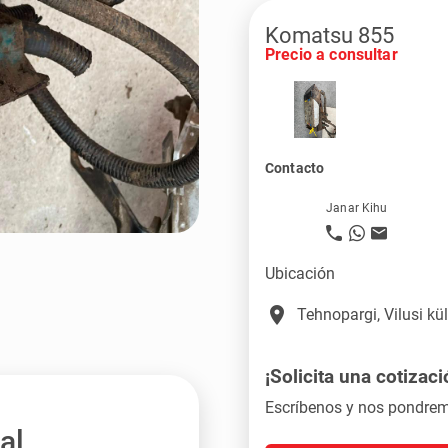
Komatsu 855
Precio a consultar
Contacto
Janar Kihu
Ubicación
place
Tehnopargi, Vilusi k
¡Solicita una cotizaci
Escríbenos y nos pondrem
al