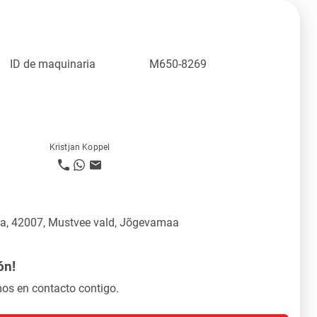
ID de maquinaria
M650-8269
Kristjan Koppel
üla, 42007, Mustvee vald, Jõgevamaa
ón!
os en contacto contigo.