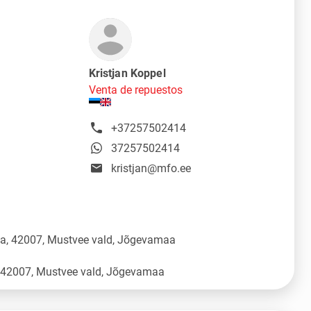
Kristjan Koppel
Venta de repuestos
+37257502414
37257502414
kristjan@mfo.ee
üla, 42007, Mustvee vald, Jõgevamaa