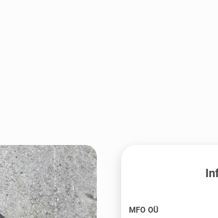
In
MFO OÜ