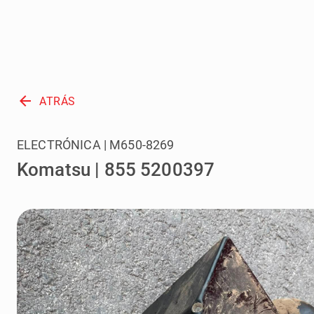
arrow_back
ATRÁS
ELECTRÓNICA | M650-8269
Komatsu | 855 5200397