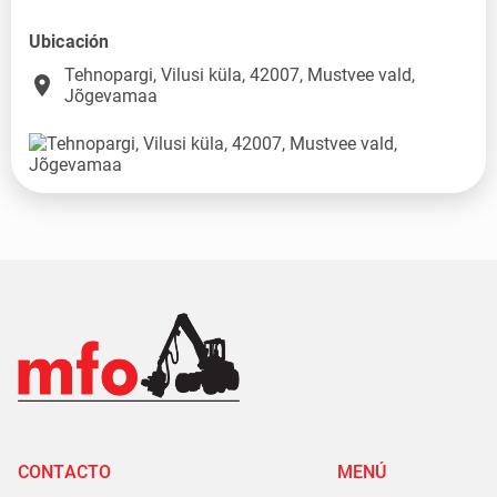
Ubicación
Tehnopargi, Vilusi küla, 42007, Mustvee vald,
place
Jõgevamaa
CONTACTO
MENÚ