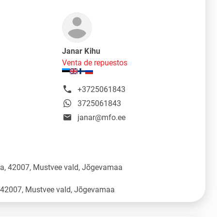
Janar Kihu
Venta de repuestos
+3725061843
3725061843
janar@mfo.ee
üla, 42007, Mustvee vald, Jõgevamaa