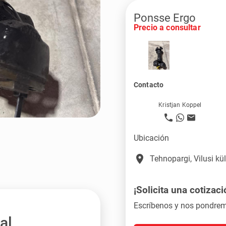
Ponsse Ergo
Precio a consultar
Contacto
Kristjan Koppel
Ubicación
place
Tehnopargi, Vilusi k
¡Solicita una cotizaci
Escríbenos y nos pondrem
al