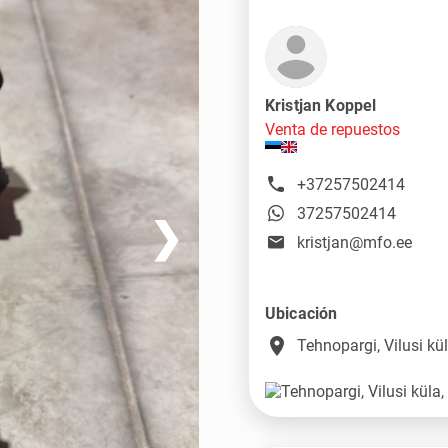
Kristjan Koppel
Venta de repuestos
+37257502414
37257502414
❯
kristjan@mfo.ee
Ubicación
place
Tehnopargi, Vilusi k