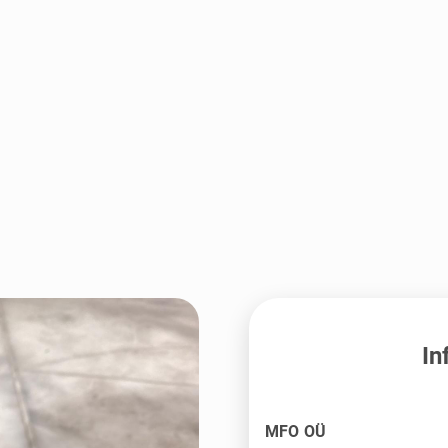
In
MFO OÜ