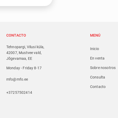
CONTACTO
MENÚ
Tehnopargi, Vilusi küla,
Inicio
42007, Mustvee vald,
En venta
Jõgevamaa, EE
Sobre nosotros
Monday - Friday 8-17
Consulta
mfo@mfo.ee
Contacto
+37257502414