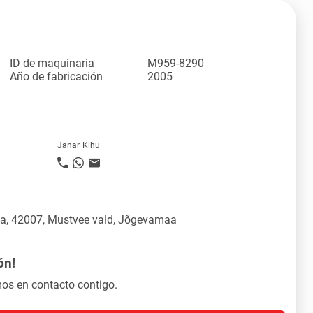
ID de maquinaria
M959-8290
Año de fabricación
2005
Janar Kihu
üla, 42007, Mustvee vald, Jõgevamaa
ón!
os en contacto contigo.