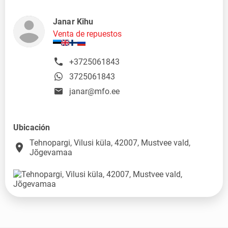
Janar Kihu
Venta de repuestos
+3725061843
3725061843
janar@mfo.ee
Ubicación
Tehnopargi, Vilusi küla, 42007, Mustvee vald,
place
Jõgevamaa