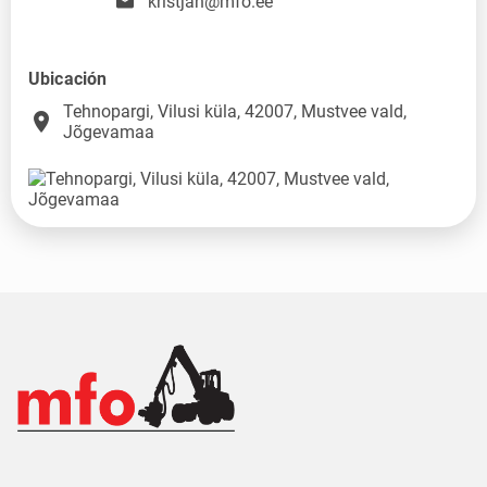
kristjan@mfo.ee
Ubicación
Tehnopargi, Vilusi küla, 42007, Mustvee vald,
place
Jõgevamaa