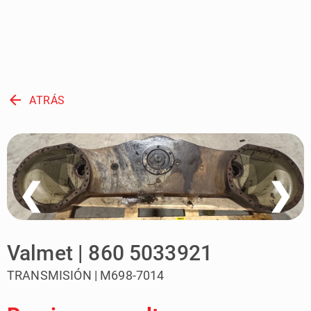
arrow_back
ATRÁS
❮
❯
Valmet | 860 5033921
TRANSMISIÓN | M698-7014