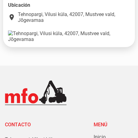
Ubicación
Tehnopargi, Vilusi küla, 42007, Mustvee vald,
place
Jõgevamaa
CONTACTO
MENÚ
Inicio