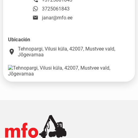
3725061843
janar@mfo.ee
Ubicación
Tehnopargi, Vilusi küla, 42007, Mustvee vald,
place
Jõgevamaa